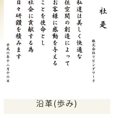
沿革(歩み)