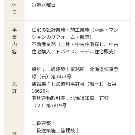
休
毎週水曜日
日
事
住宅の設計業務・施工業務（戸建・マン
業
ションのリフォーム・新築）
内
不動産業務（土地・中古住宅探し、中古
容
住宅購入アドバイス、モデル住宅販売）
設計：二級建築士事務所 北海道知事登
録（石）第3473号
免
建設業：北海道知事許可（般－1）石第
許
16625号
宅地建物取引業：北海道知事 石狩
（２）第7819号
二級建築士
二級建築施工管理技士
修