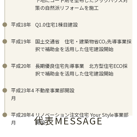
策の自然派リフォームを施工
平成18年
Q1.0住宅1棟目建設
平成19年
国土交通省 住宅・建築物省CO₂先導事業採
択で補助金を活用した住宅建設開始
平成20年
長期優良住宅先導事業 北方型住宅ECO採
択で補助金を活用した住宅建設開始
平成23年4
不動産事業部開設
月
平成28年4
リノベーション注文住宅 Your Style事業部
代表MESSAGE
月
開設