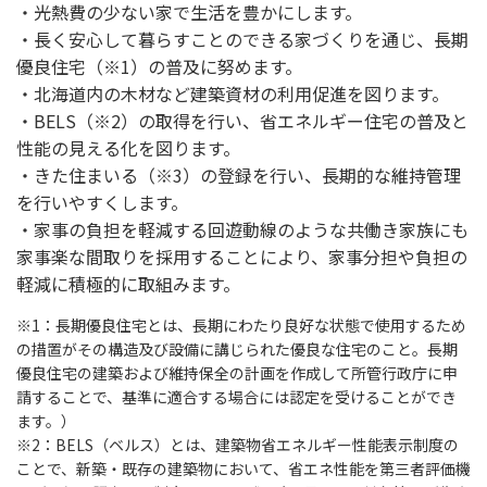
・光熱費の少ない家で生活を豊かにします。
・長く安心して暮らすことのできる家づくりを通じ、長期
優良住宅（※1）の普及に努めます。
・北海道内の木材など建築資材の利用促進を図ります。
・BELS（※2）の取得を行い、省エネルギー住宅の普及と
性能の見える化を図ります。
・きた住まいる（※3）の登録を行い、長期的な維持管理
を行いやすくします。
・家事の負担を軽減する回遊動線のような共働き家族にも
家事楽な間取りを採用することにより、家事分担や負担の
軽減に積極的に取組みます。
※1：長期優良住宅とは、長期にわたり良好な状態で使用するため
の措置がその構造及び設備に講じられた優良な住宅のこと。長期
優良住宅の建築および維持保全の計画を作成して所管行政庁に申
請することで、基準に適合する場合には認定を受けることができ
ます。）
※2：BELS（ベルス）とは、建築物省エネルギー性能表示制度の
ことで、新築・既存の建築物において、省エネ性能を第三者評価機