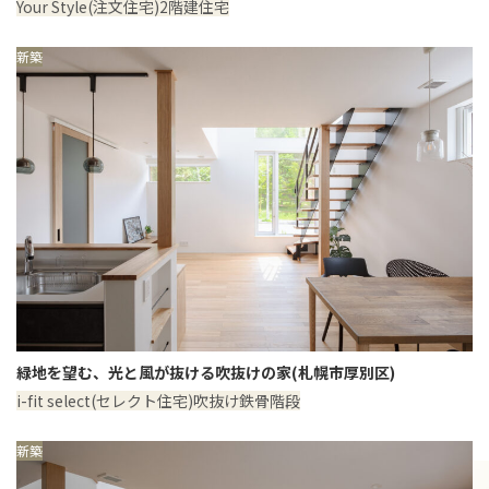
Your Style(注文住宅)
2階建住宅
新築
緑地を望む、光と風が抜ける吹抜けの家(札幌市厚別区)
i-fit select(セレクト住宅)
吹抜け
鉄骨階段
新築