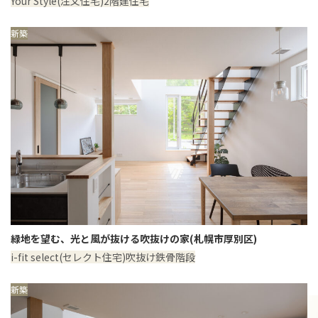
Your Style(注文住宅)
2階建住宅
新築
緑地を望む、光と風が抜ける吹抜けの家(札幌市厚別区)
i-fit select(セレクト住宅)
吹抜け
鉄骨階段
新築