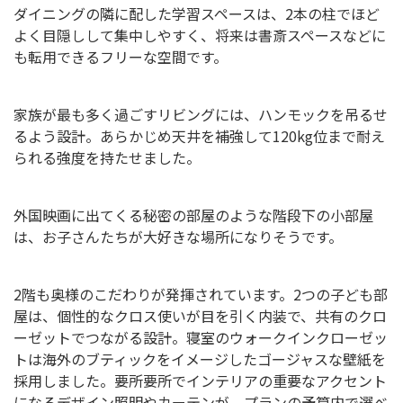
ダイニングの隣に配した学習スペースは、2本の柱でほど
よく目隠しして集中しやすく、将来は書斎スペースなどに
も転用できるフリーな空間です。
家族が最も多く過ごすリビングには、ハンモックを吊るせ
るよう設計。あらかじめ天井を補強して120kg位まで耐え
られる強度を持たせました。
外国映画に出てくる秘密の部屋のような階段下の小部屋
は、お子さんたちが大好きな場所になりそうです。
2階も奥様のこだわりが発揮されています。2つの子ども部
屋は、個性的なクロス使いが目を引く内装で、共有のクロ
ーゼットでつながる設計。寝室のウォークインクローゼッ
トは海外のブティックをイメージしたゴージャスな壁紙を
採用しました。要所要所でインテリアの重要なアクセント
になるデザイン照明やカーテンが、プランの予算内で選べ