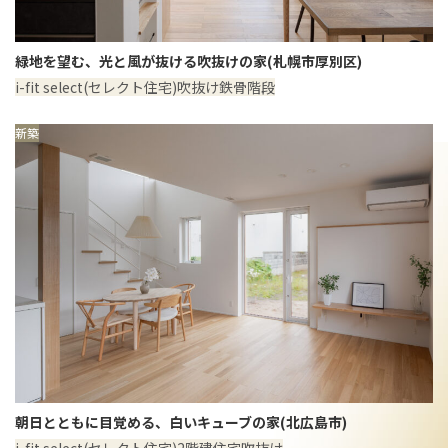
緑地を望む、光と風が抜ける吹抜けの家(札幌市厚別区)
i-fit select(セレクト住宅)
吹抜け
鉄骨階段
新築
朝日とともに目覚める、白いキューブの家(北広島市)
i-fit select(セレクト住宅)
2階建住宅
吹抜け