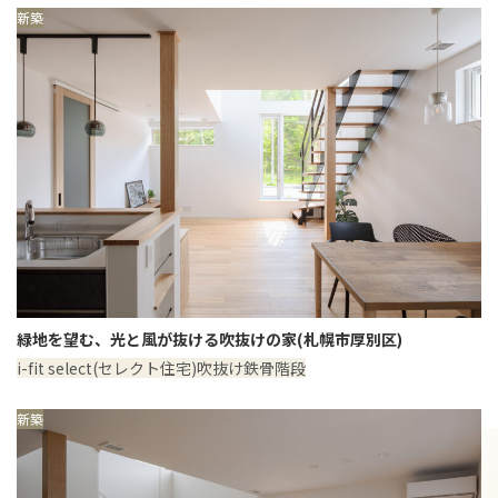
新築
緑地を望む、光と風が抜ける吹抜けの家(札幌市厚別区)
i-fit select(セレクト住宅)
吹抜け
鉄骨階段
新築