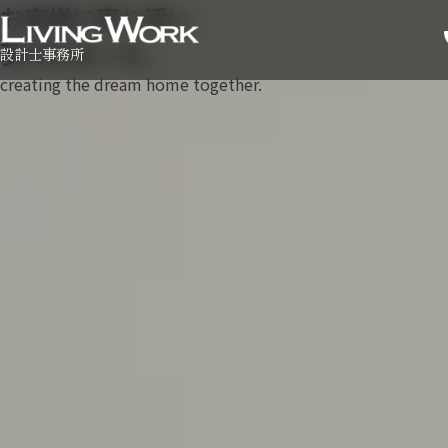
お客様に寄り添い、
夢の住まいを。
設計士事務所
creating the dream home together.