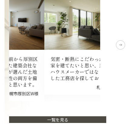
気密・断熱にこだわった性能の良い
リビングワー
区
家を建てたいと思い、当初から大手
き、担当者様
な
ハウスメーカーではなく地域に密着
いてください
地
した工務店を探しておりました
備
。
札幌市厚別区H様
様
一覧を見る