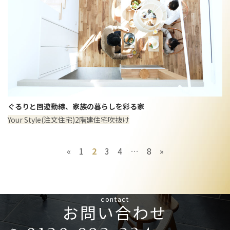
ぐるりと回遊動線、家族の暮らしを彩る家
Your Style(注文住宅)
2階建住宅
吹抜け
«
1
2
3
4
…
8
»
contact
お問い合わせ