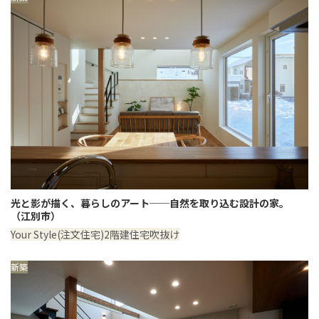
光と影が描く、暮らしのアート──自然を取り込む設計の家。
（江別市）
Your Style(注文住宅)
2階建住宅
吹抜け
新築