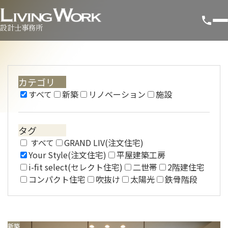
設計士事務所
カテゴリ
すべて
新築
リノベーション
施設
タグ
すべて
GRAND LIV(注文住宅)
Your Style(注文住宅)
平屋建築工房
i-fit select(セレクト住宅)
二世帯
2階建住宅
コンパクト住宅
吹抜け
太陽光
鉄骨階段
新築