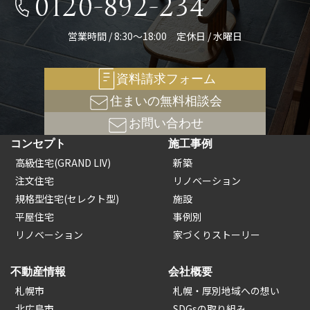
0120-892-234
営業時間 / 8:30～18:00 定休日 / 水曜日
資料請求フォーム
住まいの無料相談会
お問い合わせ
コンセプト
施工事例
高級住宅(GRAND LIV)
新築
注文住宅
リノベーション
規格型住宅(セレクト型)
施設
平屋住宅
事例別
リノベーション
家づくりストーリー
不動産情報
会社概要
札幌市
札幌・厚別地域への想い
北広島市
SDGsの取り組み