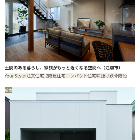
土間のある暮らし、家族がもっと近くなる空間へ（江別市）
Your Style(注文住宅)
2階建住宅
コンパクト住宅
吹抜け
鉄骨階段
新築