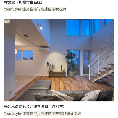
材の家（札幌市白石区）
Your Style(注文住宅)
2階建住宅
吹抜け
新築
光と木の温もりが満ちる家（江別市）
Your Style(注文住宅)
2階建住宅
吹抜け
鉄骨階段