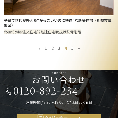
子育て世代が叶えた“かっこいいのに快適”な新築住宅（札幌市厚
別区）
Your Style(注文住宅)
2階建住宅
吹抜け
鉄骨階段
«
1
2
3
4
5
»
contact
お問い合わせ
0120-892-234
営業時間 / 8:30～18:00 定休日 / 水曜日