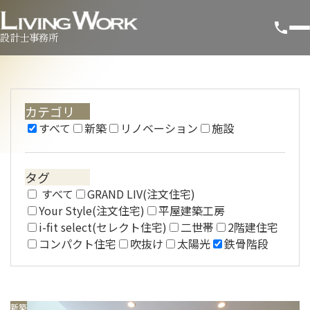
設計士事務所
カテゴリ
すべて
新築
リノベーション
施設
タグ
すべて
GRAND LIV(注文住宅)
Your Style(注文住宅)
平屋建築工房
i-fit select(セレクト住宅)
二世帯
2階建住宅
コンパクト住宅
吹抜け
太陽光
鉄骨階段
新築