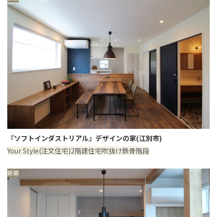
『ソフトインダストリアル』デザインの家(江別市)
Your Style(注文住宅)
2階建住宅
吹抜け
鉄骨階段
新築