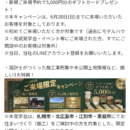
・新規ご来場予約で5,000円分のギフトカードプレゼン
ト！
※本キャンペーンは、6月28日(日)までに来場いただいた
お客様を対象としております。
※初めてご来場いただく方が対象です（過去にモデルハウ
ス・完成見学会・イベント等にご来場された方、すでにご
商談中のお客様は対象外）
※当日、当社のLINEアカウント登録をお願いいたします。
・設計士がつくった施工事例集や未公開土地情報など、嬉
しい3大特典！
※本見学会は、
札幌市・北広島市・江別市・恵庭市
にてお
住まいづくり（施工）をご検討中の方を対象とした、限定