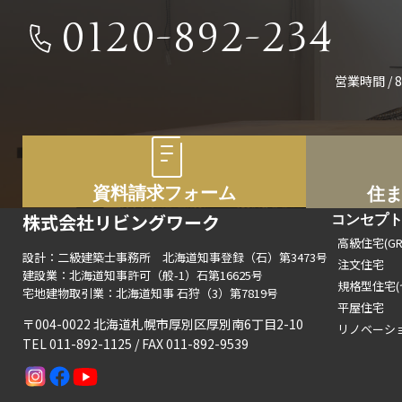
0120-892-234
営業時間 / 8
資料請求フォーム
住
株式会社リビングワーク
コンセプ
高級住宅(GRA
設計：二級建築士事務所 北海道知事登録（石）第3473号
注文住宅
建設業：北海道知事許可（般-1）石第16625号
規格型住宅(
宅地建物取引業：北海道知事 石狩（3）第7819号
平屋住宅
〒004-0022 北海道札幌市厚別区厚別南6丁目2-10
リノベーシ
TEL 011-892-1125 / FAX 011-892-9539