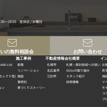
:30～18:00 定休日 / 水曜日
まいの無料相談会
お問い合わせ
ト
施工事例
不動産情報
会社概要
イ
ND LIV)
新築
札幌市
札幌・厚別地域への想い
お
リノベーション
北広島市
SDGsの取り組み
見
セレクト型)
施設
江別市
スタッフ紹介
相
事例別
採用情報
イ
ョン
家づくりストーリー
モ
コ
ブ