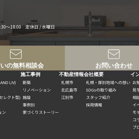
:30～18:00 定休日 / 水曜日
まいの無料相談会
お問い合わせ
ト
施工事例
不動産情報
会社概要
イ
ND LIV)
新築
札幌市
札幌・厚別地域への想い
お
リノベーション
北広島市
SDGsの取り組み
見
セレクト型)
施設
江別市
スタッフ紹介
相
事例別
採用情報
イ
ョン
家づくりストーリー
モ
コ
ブ