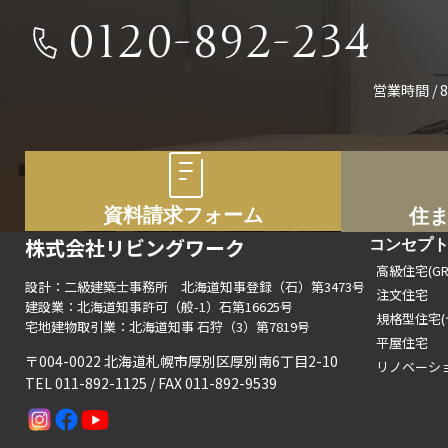
0120-892-234
営業時間 / 8
資料請求フォーム
住
株式会社リビングワーク
コンセプ
高級住宅(GRA
設計：二級建築士事務所 北海道知事登録（石）第3473号
注文住宅
建設業：北海道知事許可（般-1）石第16625号
規格型住宅(
宅地建物取引業：北海道知事 石狩（3）第7819号
平屋住宅
〒004-0022 北海道札幌市厚別区厚別南6丁目2-10
リノベーシ
TEL 011-892-1125 / FAX 011-892-9539