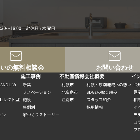
:30～18:00 定休日 / 水曜日
まいの無料相談会
お問い合わせ
ト
施工事例
不動産情報
会社概要
イ
ND LIV)
新築
札幌市
札幌・厚別地域への想い
お
リノベーション
北広島市
SDGsの取り組み
見
セレクト型)
施設
江別市
スタッフ紹介
相
事例別
採用情報
イ
ョン
家づくりストーリー
モ
コ
ブ