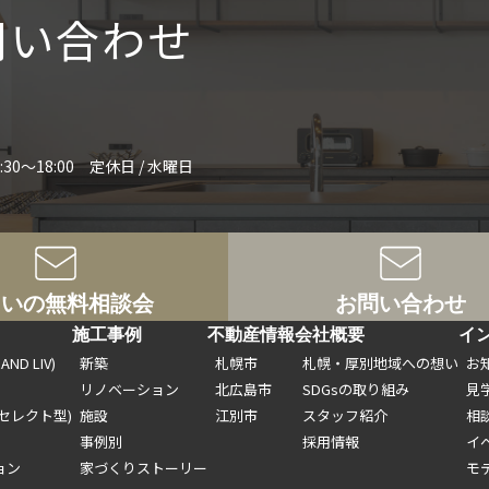
問い合わせ
:30～18:00 定休日 / 水曜日
まいの無料相談会
お問い合わせ
ト
施工事例
不動産情報
会社概要
イ
ND LIV)
新築
札幌市
札幌・厚別地域への想い
お
リノベーション
北広島市
SDGsの取り組み
見
セレクト型)
施設
江別市
スタッフ紹介
相
事例別
採用情報
イ
ョン
家づくりストーリー
モ