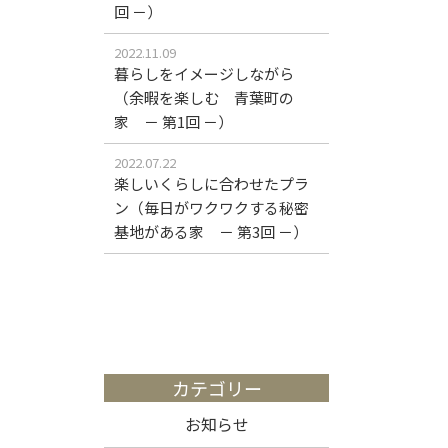
回 －）
2022.11.09
暮らしをイメージしながら
（余暇を楽しむ 青葉町の
家 － 第1回 －）
2022.07.22
楽しいくらしに合わせたプラ
ン（毎日がワクワクする秘密
基地がある家 － 第3回 －）
カテゴリー
お知らせ