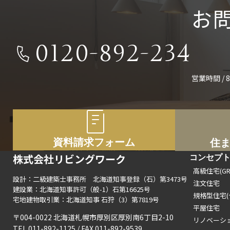
お
0120-892-234
営業時間 / 8
資料請求フォーム
住
株式会社リビングワーク
コンセプ
高級住宅(GRA
設計：二級建築士事務所 北海道知事登録（石）第3473号
注文住宅
建設業：北海道知事許可（般-1）石第16625号
規格型住宅(
宅地建物取引業：北海道知事 石狩（3）第7819号
平屋住宅
〒004-0022 北海道札幌市厚別区厚別南6丁目2-10
リノベーシ
TEL 011-892-1125 / FAX 011-892-9539