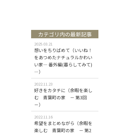
カテゴリ内の最新記事
2025.03.21
想いをちりばめて（いいね！
をあつめたナチュラルかわい
い家― 番外編(暮らしてみて)
―）
2022.11.23
好きをカタチに（余暇を楽し
む 青葉町の家 － 第3回
－）
2022.11.16
希望をまとめながら（余暇を
楽しむ 青葉町の家 － 第2