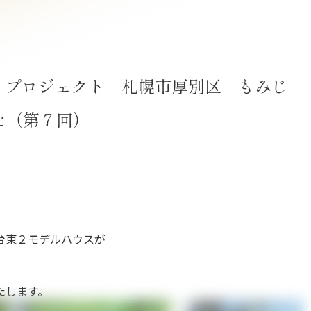
ル）プロジェクト 札幌市厚別区 もみじ
た（第７回）
じ台東２モデルハウスが
たします。