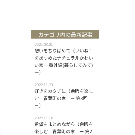
カテゴリ内の最新記事
2025.03.21
想いをちりばめて（いいね！
をあつめたナチュラルかわい
い家― 番外編(暮らしてみて)
―）
2022.11.23
好きをカタチに（余暇を楽し
む 青葉町の家 － 第3回
－）
2022.11.16
希望をまとめながら（余暇を
楽しむ 青葉町の家 － 第2