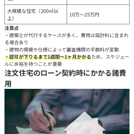
大規模な住宅（200㎡以
10万～25万円
上）
注意点
・建築士が代行するケースが多く、費用は設計料に含まれ
る場合あり
・建物の規模や仕様によって審査機関の手数料が変動
・認可が下りるまで1週間～1ヶ月かかる
ため、スケジュー
ルに余裕を持つことが重要
注文住宅のローン契約時にかかる諸費
用