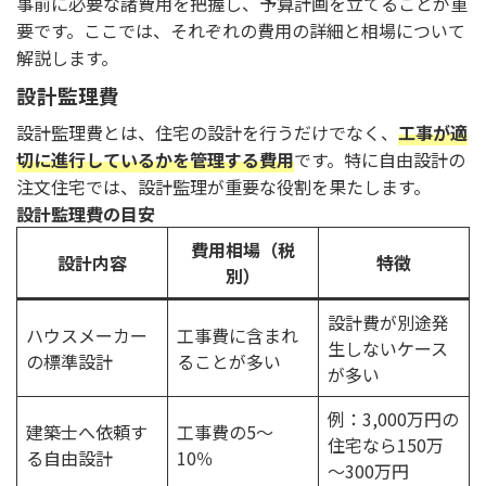
事前に必要な諸費用を把握し、予算計画を立てることが重
要です。ここでは、それぞれの費用の詳細と相場について
解説します。
設計監理費
設計監理費とは、住宅の設計を行うだけでなく、
工事が適
切に進行しているかを管理する費用
です。特に自由設計の
注文住宅では、設計監理が重要な役割を果たします。
設計監理費の目安
費用相場（税
設計内容
特徴
別）
設計費が別途発
ハウスメーカー
工事費に含まれ
生しないケース
の標準設計
ることが多い
が多い
例：3,000万円の
建築士へ依頼す
工事費の5～
住宅なら150万
る自由設計
10％
～300万円