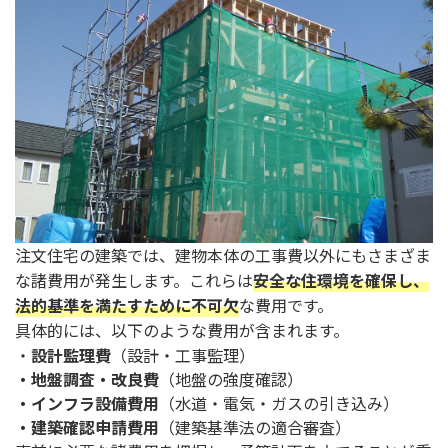
注文住宅の建築では、建物本体の工事費以外にもさまざま
な諸費用が発生します。これらは
安全な住環境を確保し、
法的基準を満たすために不可欠
な費用です。
具体的には、以下のような費用が含まれます。
・
設計監理費
（設計・工事監理）
・地盤調査・改良費
（地盤の強度確認）
・インフラ設備費用
（水道・電気・ガスの引き込み）
・建築確認申請費用
（建築基準法の適合審査）