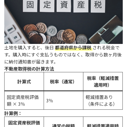
土地を購入すると、後日
都道府県から課税
される税金で
す。購入時にすぐ支払うものではなく、取得から数ヶ月後
に納付通知書が届きます。
不動産取得税の計算方法
税率（軽減措置
計算式
税率（通常）
適用時）
固定資産税評価
軽減措置あり
3％
額 × 3％
（条件による）
計算例：
固定資産税評価
通常の税額
軽減措置適用時