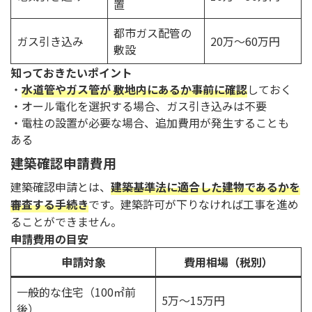
置
都市ガス配管の
ガス引き込み
20万～60万円
敷設
知っておきたいポイント
・
水道管やガス管が 敷地内にあるか事前に確認
しておく
・オール電化を選択する場合、ガス引き込みは不要
・電柱の設置が必要な場合、追加費用が発生することも
ある
建築確認申請費用
建築確認申請とは、
建築基準法に適合した建物であるかを
審査する手続き
です。建築許可が下りなければ工事を進め
ることができません。
申請費用の目安
申請対象
費用相場
（税別）
一般的な住宅（100㎡前
5万～15万円
後）