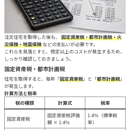
注文住宅を取得した後も、
固定資産税・都市計画税・火
災保険・地震保険
などの支払いが必要です。
これらを見落とすと、想定以上のコストが発生するため、
しっかり確認しておきましょう。
固定資産税・都市計画税
住宅を取得すると、毎年「
固定資産税
」と「
都市計画税
」
が発生します。
計算方法と税率
税の種類
計算式
税率
固定資産税評価
1.4％（標準税
固定資産税
額 × 1.4％
率）