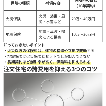
保険の種類
補償内容
（10年契約）
火災・落雷・風
火災保険
20万～40万円
災・水害など
地震・津波・噴
地震保険
10万～30万円
火による損害
知っておきたいポイント
・
火災保険の保険料は、建物の構造や立地で変動
する
・地震保険は火災保険とセットでしか加入できない
・
長期契約ほど割引率が高く、保険料を抑えられる
注文住宅の諸費用を抑える3つのコツ