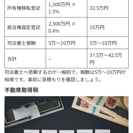
1,500万円 ×
所有権移転登記
22.5万円
1.5％
2,500万円 ×
抵当権設定登記
10万円
0.4％
司法書士報酬
5万～10万円
5万～10万円
37.5万～42.5万
合計
–
円
司法書士へ依頼するのが一般的で、報酬は5万～10万円が
相場です。事前に見積もりを確認しましょう。
不動産取得税