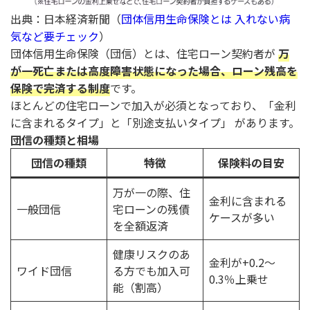
出典：日本経済新聞（
団体信用生命保険とは 入れない病
気など要チェック
）
団体信用生命保険（団信）とは、住宅ローン契約者が
万
が一死亡または高度障害状態になった場合、ローン残高を
保険で完済する制度
です。
ほとんどの住宅ローンで加入が必須となっており、「金利
に含まれるタイプ」と「別途支払いタイプ」 があります。
団信の種類と相場
団信の種類
特徴
保険料の目安
万が一の際、住
金利に含まれる
一般団信
宅ローンの残債
ケースが多い
を全額返済
健康リスクのあ
金利が+0.2～
ワイド団信
る方でも加入可
0.3％上乗せ
能（割高）