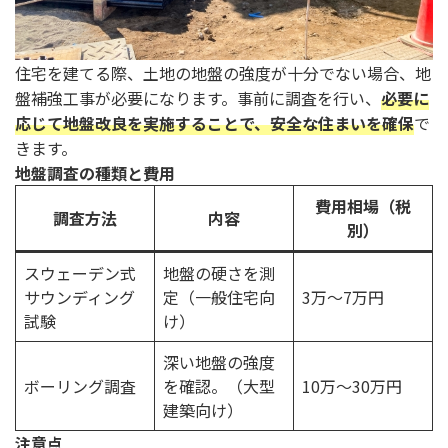
住宅を建てる際、土地の地盤の強度が十分でない場合、地
盤補強工事が必要になります。事前に調査を行い、
必要に
応じて地盤改良を実施することで、安全な住まいを確保
で
きます。
地盤調査の種類と費用
費用相場（税
調査方法
内容
別）
スウェーデン式
地盤の硬さを測
サウンディング
定（一般住宅向
3万～7万円
試験
け）
深い地盤の強度
ボーリング調査
を確認。（大型
10万～30万円
建築向け）
注意点