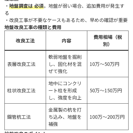
・
地盤調査は 必須
。地盤が弱い場合、追加費用が発生す
る
・改良工事が不要なケースもあるため、早めの確認が重要
地盤改良工事の種類と費用
費用相場
（税
改良工法
内容
別）
軟弱地盤を掘削
表層改良工法
し、固化材を混
10万～50万円
ぜて強化
地中にコンクリ
柱状改良工法
ート柱を形成
50万～150万円
し、強度を向上
金属製の杭を打
鋼管杭工法
ち込み、地盤を
100万～200万円
補強