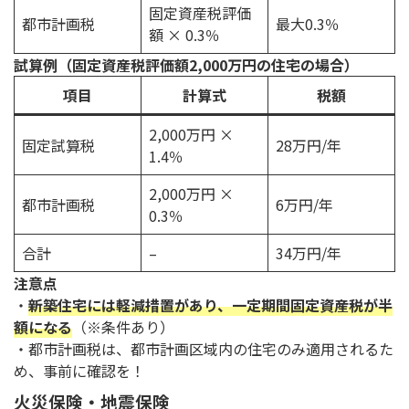
固定資産税評価
都市計画税
最大0.3％
額 × 0.3％
試算例（固定資産税評価額2,000万円の住宅の場合）
項目
計算式
税額
2,000万円 ×
固定試算税
28万円/年
1.4％
2,000万円 ×
都市計画税
6万円/年
0.3％
合計
–
34万円/年
注意点
・
新築住宅には軽減措置があり、一定期間固定資産税が半
額になる
（※条件あり）
・都市計画税は、都市計画区域内の住宅のみ適用されるた
め、事前に確認を！
火災保険・地震保険