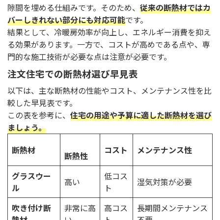
隙間を埋める仕組みです。そのため、
従来の断熱材ではカ
バーしきれない部分にも対応可能
です。
結果として、冷暖房効率が向上し、エネルギー消費を抑え
る効果があります。一方で、コストが高めである点や、専
門的な施工技術が必要な点は注意が必要です。
注文住宅での断熱材選び早見表
以下は、主な断熱材の性能やコスト、メンテナンス性を比
較した早見表です。
この表を参考に、
住宅の用途や予算に適した断熱材を選び
ましょう。
断熱材
コスト
メンテナンス性
断熱性
グラスウー
低コス
高い
湿気対策が必要
ル
ト
吹き付け断
非常に高
高コス
長期間メンテナンス
熱材
い
ト
不要