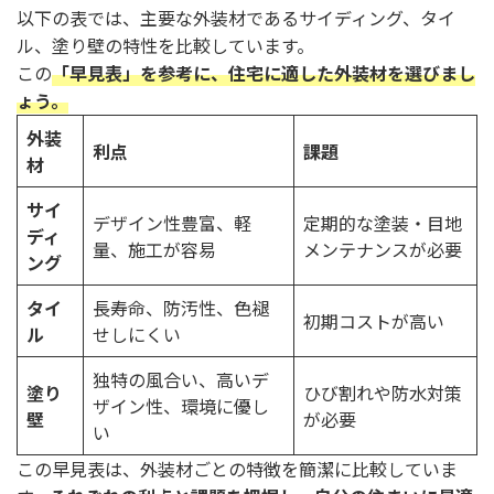
以下の表では、主要な外装材であるサイディング、タイ
ル、塗り壁の特性を比較しています。
この
「早見表」を参考に、住宅に適した外装材を選びまし
ょう。
外装
利点
課題
材
サイ
デザイン性豊富、軽
定期的な塗装・目地
ディ
量、施工が容易
メンテナンスが必要
ング
タイ
長寿命、防汚性、色褪
初期コストが高い
ル
せしにくい
独特の風合い、高いデ
塗り
ひび割れや防水対策
ザイン性、環境に優し
壁
が必要
い
この早見表は、外装材ごとの特徴を簡潔に比較していま