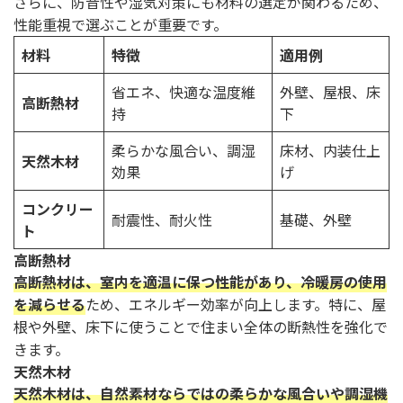
さらに、防音性や湿気対策にも材料の選定が関わるため、
性能重視で選ぶことが重要です。
材料
特徴
適用例
省エネ、快適な温度維
外壁、屋根、床
高断熱材
持
下
柔らかな風合い、調湿
床材、内装仕上
天然木材
効果
げ
コンクリー
耐震性、耐火性
基礎、外壁
ト
高断熱材
高断熱材は、室内を適温に保つ性能があり、冷暖房の使用
を減らせる
ため、エネルギー効率が向上します。特に、屋
根や外壁、床下に使うことで住まい全体の断熱性を強化で
きます。
天然木材
天然木材は、自然素材ならではの柔らかな風合いや調湿機