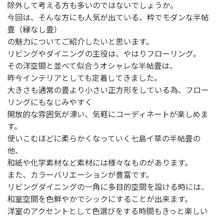
除外して考える方も多いのではないでしょうか。
今回は、そんな方にも人気が出ている、粋でモダンな半帖
畳（縁なし畳）
の魅力についてご紹介したいと思います。
リビングやダイニングの主役は、やはりフローリング。
その洋空間と並べて似合うオシャレな半帖畳は、
昨今インテリアとしても定着してきました。
大きさも通常の畳より小さい正方形をしている為、フロー
リングにもなじみやすく
開放的な雰囲気が漂い、気軽にコーディネートが楽しめま
す。
使いこむほどに柔らかくなっていく七島イ草の半帖畳の
他、
和紙や化学素材など素材には様々なものがあります。
また、カラーバリエーションが豊富です。
リビングダイニングの一角に多目的空間を設ける時には、
和室空間を色鮮やかでシックにすることが出来ます。
洋室のアクセントとして色選びをする時間もきっと楽しい