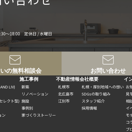
:30～18:00 定休日 / 水曜日
まいの無料相談会
お問い合わせ
ト
施工事例
不動産情報
会社概要
イ
ND LIV)
新築
札幌市
札幌・厚別地域への想い
お
リノベーション
北広島市
SDGsの取り組み
見
セレクト型)
施設
江別市
スタッフ紹介
相
事例別
採用情報
イ
ョン
家づくりストーリー
モ
コ
ブ