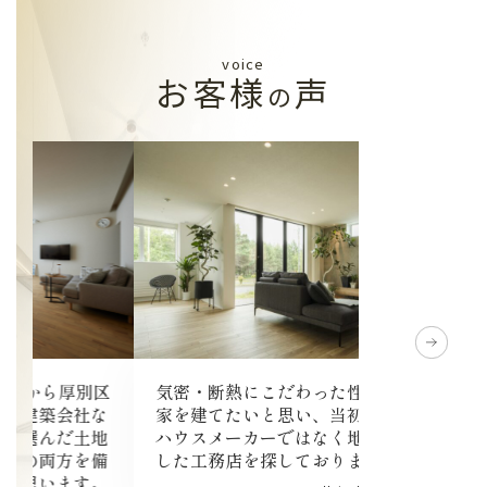
voice
お客様
声
の
気密・断熱にこだわった性能の良い
リビングワー
区
家を建てたいと思い、当初から大手
き、担当者様
な
ハウスメーカーではなく地域に密着
いてください
地
した工務店を探しておりました
備
。