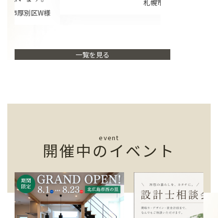
札幌市厚別区H様
様
一覧を見る
event
開催中のイベント