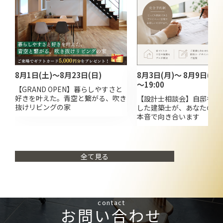
8月1日(土)～8月23日(日)
8月3日(月)～ 8月9日(日) 
～19:00
【GRAND OPEN】暮らしやすさと
好きを叶えた。青空と繋がる、吹き
【設計士相談会】自邸を自
抜けリビングの家
した建築士が、あなたの家
本音で向き合います
全て見る
contact
お問い合わせ